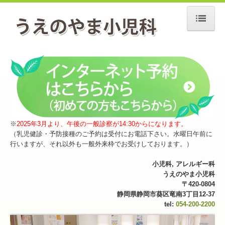
ホーム
院長紹介
当院について
診療のご案内
※
2025年3月より、午後の一般診察が14:30からになります。
交通案内
（乳児健診・予防接種のご予約は受付にお電話下さい。水曜日午前に
行いますが、それ以外も一般外来枠でお受けしております。）
診療カレンダー
小児科, アレルギー科
お知らせ
うえのやま小児科
〒420-0804
静岡県静岡市葵区竜南3丁目12-37
tel:
054-200-2200